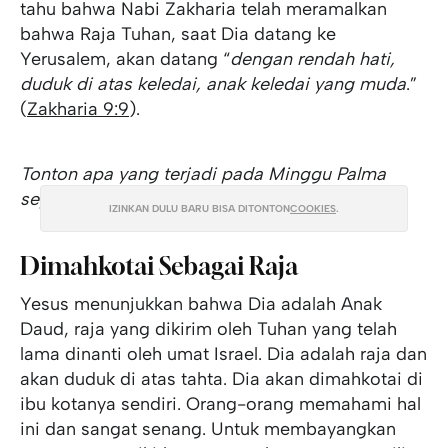
tahu bahwa Nabi Zakharia telah meramalkan
bahwa Raja Tuhan, saat Dia datang ke
Yerusalem, akan datang “
dengan rendah hati,
duduk di atas keledai, anak keledai yang muda
.”
(
Zakharia 9:9
).
Tonton apa yang terjadi pada Minggu Palma
seperti yang tertulis dalam Injil Yohanes:
IZINKAN DULU BARU BISA DITONTON
COOKIES
.
Dimahkotai Sebagai Raja
Yesus menunjukkan bahwa Dia adalah Anak
Daud, raja yang dikirim oleh Tuhan yang telah
lama dinanti oleh umat Israel. Dia adalah raja dan
akan duduk di atas tahta. Dia akan dimahkotai di
ibu kotanya sendiri. Orang-orang memahami hal
ini dan sangat senang. Untuk membayangkan