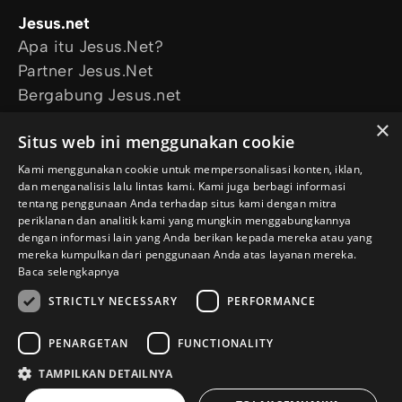
Jesus.net
Apa itu Jesus.Net?
Partner Jesus.Net
Bergabung Jesus.net
Eksplorasi
×
Situs web ini menggunakan cookie
Artikel
Video
Kami menggunakan cookie untuk mempersonalisasi konten, iklan,
dan menganalisis lalu lintas kami. Kami juga berbagi informasi
Proyek kami
tentang penggunaan Anda terhadap situs kami dengan mitra
Aku mau didoakan
periklanan dan analitik kami yang mungkin menggabungkannya
Aku punya pertanyaan
dengan informasi lain yang Anda berikan kepada mereka atau yang
mereka kumpulkan dari penggunaan Anda atas layanan mereka.
Ikuti kami
Baca selengkapnya
STRICTLY NECESSARY
PERFORMANCE
PENARGETAN
FUNCTIONALITY
TAMPILKAN DETAILNYA
© Copyright 2026 id.Jesus.net
Kebijakan Privasi