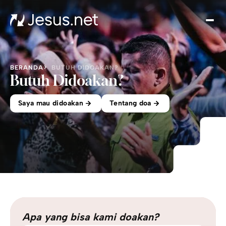
Tent
Yes
Th
Cho
BERANDA
BUTUH DIDOAKAN?
Ren
Butuh Didoakan?
Ha
Saya mau didoakan
Tentang doa
Akiv
Kont
Apa yang bisa kami doakan?