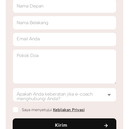
Nama Depan
Nama Belakang
Email Anda
Pokok Doa
Apakah Anda keberatan jika e-coach
menghubungi Anda?
Saya menyetujui
Kebijakan Privasi
Kirim