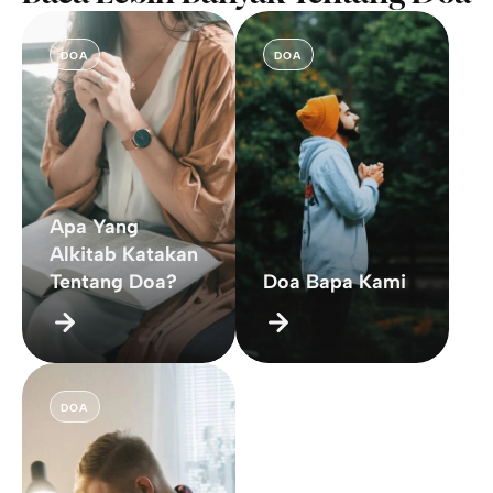
DOA
DOA
Apa Yang
Alkitab Katakan
Tentang Doa?
Doa Bapa Kami
DOA