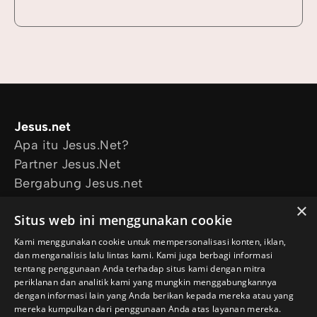
Jesus.net
Apa itu Jesus.Net?
Partner Jesus.Net
Bergabung Jesus.net
Eksplorasi
×
Situs web ini menggunakan cookie
Artikel
Video
Kami menggunakan cookie untuk mempersonalisasi konten, iklan,
dan menganalisis lalu lintas kami. Kami juga berbagi informasi
Proyek kami
tentang penggunaan Anda terhadap situs kami dengan mitra
Aku mau didoakan
periklanan dan analitik kami yang mungkin menggabungkannya
Aku punya pertanyaan
dengan informasi lain yang Anda berikan kepada mereka atau yang
mereka kumpulkan dari penggunaan Anda atas layanan mereka.
Ikuti kami