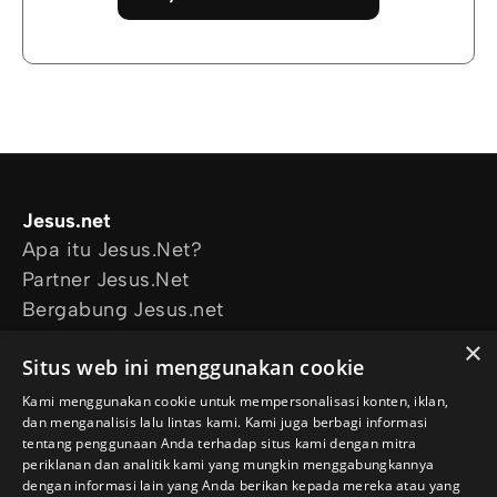
Jesus.net
Apa itu Jesus.Net?
Partner Jesus.Net
Bergabung Jesus.net
Eksplorasi
×
Situs web ini menggunakan cookie
Artikel
Video
Kami menggunakan cookie untuk mempersonalisasi konten, iklan,
dan menganalisis lalu lintas kami. Kami juga berbagi informasi
Proyek kami
tentang penggunaan Anda terhadap situs kami dengan mitra
Aku mau didoakan
periklanan dan analitik kami yang mungkin menggabungkannya
Aku punya pertanyaan
dengan informasi lain yang Anda berikan kepada mereka atau yang