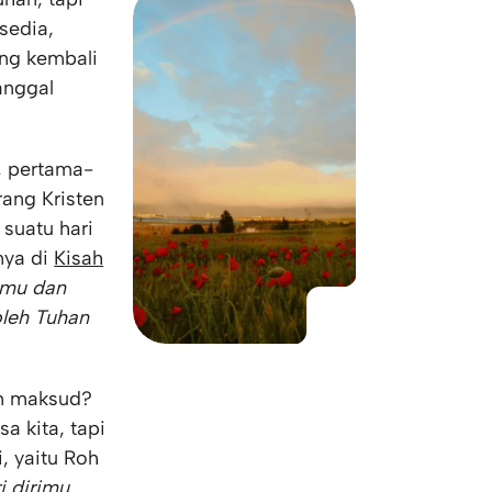
KO
Korean
sedia,
MG
Malagas
ang kembali
MM
Burmes
tanggal
NL
Dutch
NL
Flemish
NO
Norwegi
s, pertama-
PT
Portugue
ang Kristen
RO
Romania
suatu hari
RU
Russian
nya di
Kisah
SV
Swedish
kmu dan
TA
Tamil
oleh Tuhan
TH
Thai
TL
Tagalog
TL
Taglish
an maksud?
TR
Turkish
 kita, tapi
UK
Ukrainia
, yaitu Roh
UR
Urdu
 dirimu