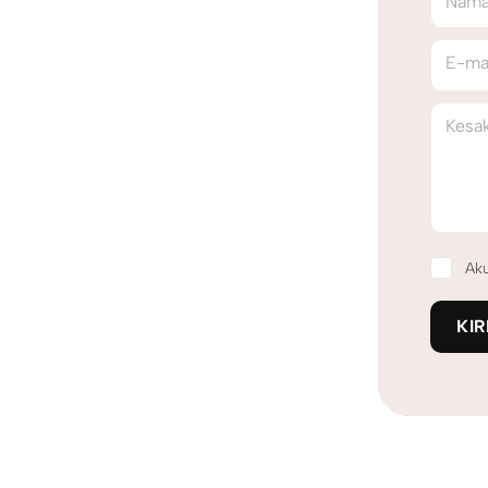
Nama
E-ma
Kesa
Ak
KIR