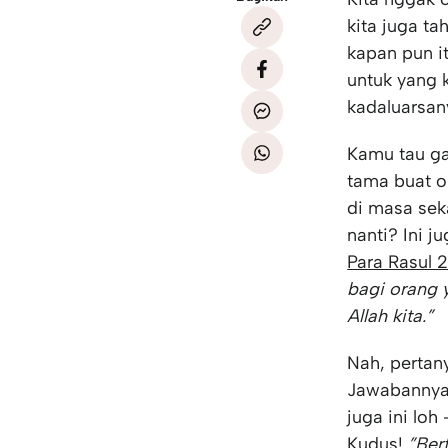
kita juga t
kapan pun it
untuk yang k
kadaluarsan
Kamu tau ga 
tama buat o
di masa sek
nanti? Ini j
Para Rasul 2
bagi orang 
Allah kita.”
Nah, pertan
Jawabannya
juga ini lo
Kudus!
”Ber