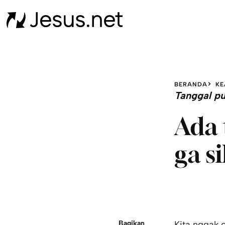
BERANDA
KE
Tanggal pu
Ada 
ga s
Bagikan
Kita nggak 