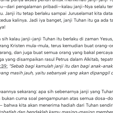
ahu—dari pengalaman pribadi—kalau janji-Nya selalu ter
u. Janji itu tetap berlaku sampai Juruselamat kita dat
edua kalinya. Jadi iya banget, janji Tuhan itu ga ada 
ya!
sih kalau janji-janji Tuhan itu berlaku di zaman Yesu
rang Kristen mula-mula, terus kemudian buat orang-or
arang, dan juga buat semua orang yang bakal percaya 
uga yang disampaikan rasul Petrus dalam Alkitab, tepat
:39:
“Sebab bagi kamulah janji itu dan bagi anak-ana
yang masih jauh, yaitu sebanyak yang akan dipanggil 
yaannya sekarang: apa sih sebenarnya janji yang Tuh
 bukan cuma soal pengampunan atas semua dosa-dosa
h — bahwa kita akan menerima hadiah dari Tuhan sendiri
tobatlah dan hendaklah kamu masing-masing memberi