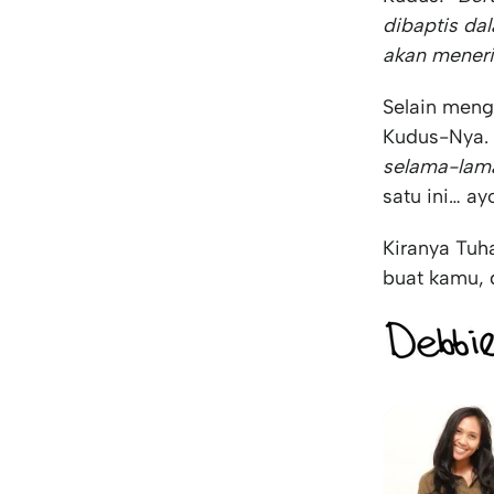
dibaptis d
akan meneri
Selain men
Kudus-Nya. 
selama-lam
satu ini… ay
Kiranya Tuh
buat kamu, 