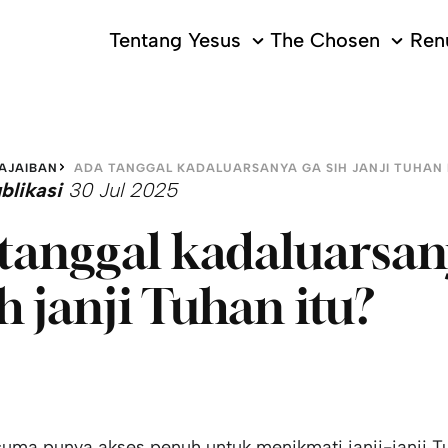
Tentang Yesus
The Chosen
Ren
AJAIBAN
ADA TANGGAL KADALUARSANYA GA SIH JANJI TUHAN 
blikasi
30 Jul 2025
tanggal kadaluarsan
ih janji Tuhan itu?
cuma punya akses penuh untuk menikmati janji-janji Tu