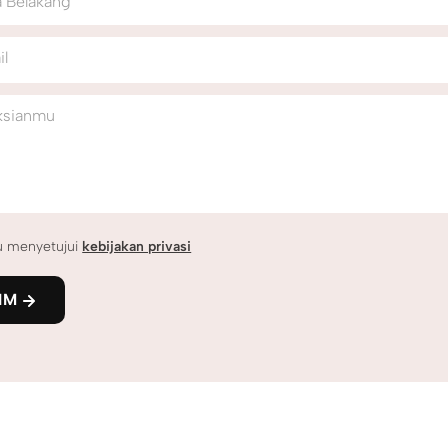
 Belakang
il
ksianmu
u menyetujui
kebijakan privasi
IM