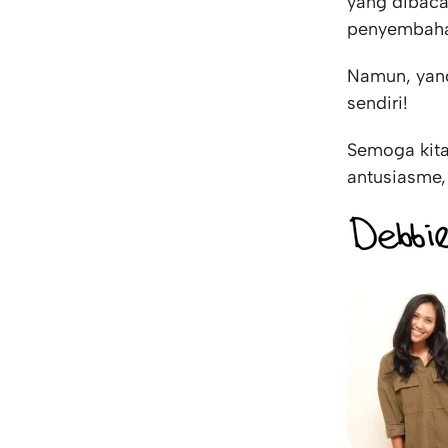
yang dibaca
penyembah
Namun, yang
sendiri!
Semoga kita
antusiasme,