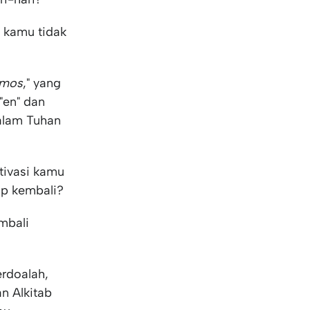
KO
Korean
MG
Malagas
, kamu tidak
MM
Burmes
NL
Dutch
NL
Flemish
smos
," yang
NO
Norwegi
 "en" dan
PT
Portugue
dalam Tuhan
RO
Romania
RU
Russian
SV
Swedish
tivasi kamu
TA
Tamil
up kembali?
TH
Thai
mbali
TL
Tagalog
TL
Taglish
TR
Turkish
rdoalah,
UK
Ukrainia
n Alkitab
UR
Urdu