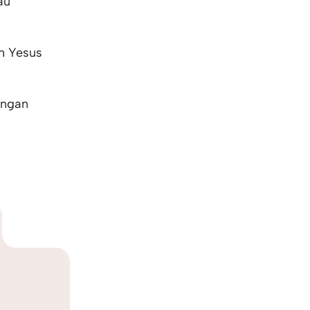
au
h Yesus
engan