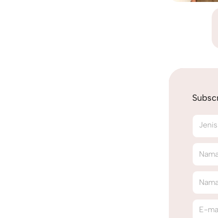
Subscr
Jenis
Nama
Nama
E-ma