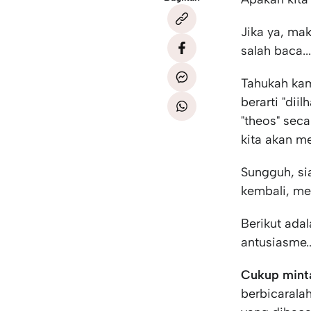
Jika ya, ma
salah baca.
Tahukah kam
berarti "dii
"theos" seca
kita akan 
Sungguh, si
kembali, me
Berikut ad
antusiasme..
Cukup minta
berbicarala