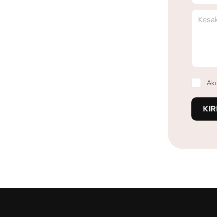
Kesa
Ak
KIR