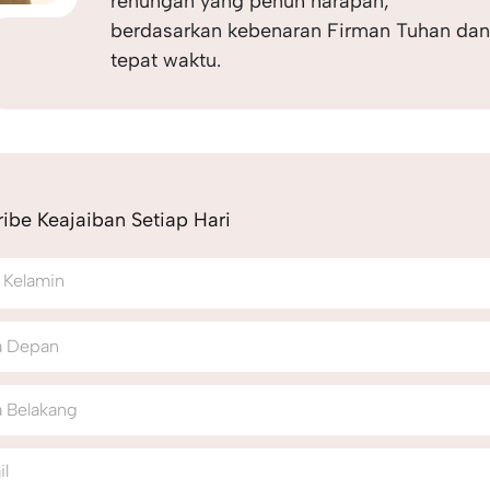
renungan yang penuh harapan,
berdasarkan kebenaran Firman Tuhan da
tepat waktu.
ibe Keajaiban Setiap Hari
 Kelamin
 Depan
 Belakang
il