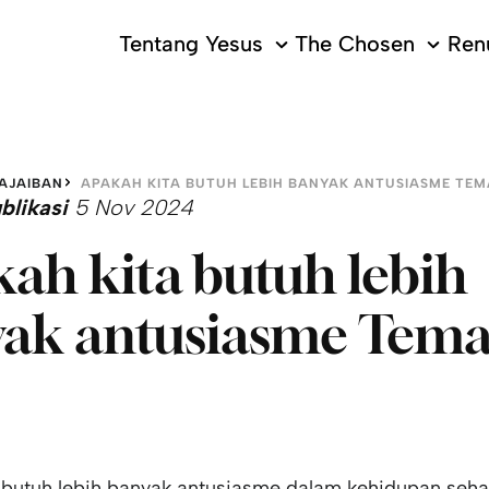
Tentang Yesus
The Chosen
Ren
AJAIBAN
APAKAH KITA BUTUH LEBIH BANYAK ANTUSIASME TE
blikasi
5 Nov 2024
ah kita butuh lebih
ak antusiasme Tem
 butuh lebih banyak antusiasme dalam kehidupan seha