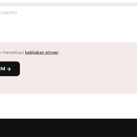
ksianmu
u menyetujui
kebijakan privasi
IM