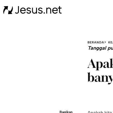
BERANDA
KE
Tanggal pu
Apak
bany
Bagikan
Apakah kita