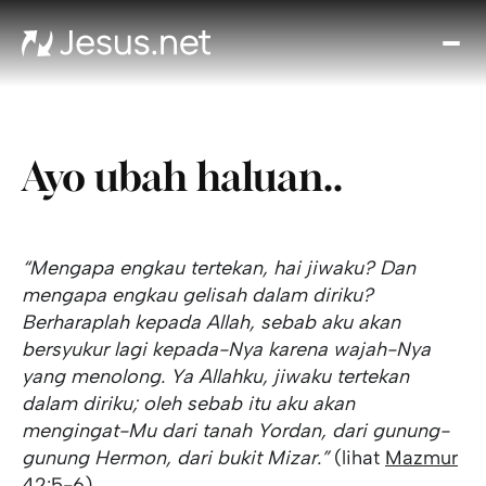
Tent
Yes
Th
Cho
Ayo ubah haluan..
Ren
Ha
Akiv
Kont
“Mengapa engkau tertekan, hai jiwaku? Dan
mengapa engkau gelisah dalam diriku?
Berharaplah kepada Allah, sebab aku akan
bersyukur lagi kepada-Nya karena wajah-Nya
yang menolong. Ya Allahku, jiwaku tertekan
dalam diriku; oleh sebab itu aku akan
mengingat-Mu dari tanah Yordan, dari gunung-
gunung Hermon, dari bukit Mizar.”
(lihat
Mazmur
42:5-6
)