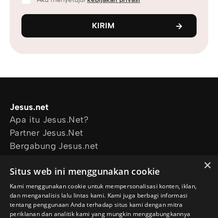
KIRIM
Jesus.net
Apa itu Jesus.Net?
Partner Jesus.Net
Bergabung Jesus.net
Eksplorasi
×
Situs web ini menggunakan cookie
Artikel
Video
Kami menggunakan cookie untuk mempersonalisasi konten, iklan,
dan menganalisis lalu lintas kami. Kami juga berbagi informasi
Proyek kami
tentang penggunaan Anda terhadap situs kami dengan mitra
Aku mau didoakan
periklanan dan analitik kami yang mungkin menggabungkannya