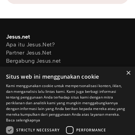
Jesus.net
Apa itu Jesus.Net?
Partner Jesus.Net
Bergabung Jesus.net
Eksplorasi
×
Situs web ini menggunakan cookie
Artikel
Video
Kami menggunakan cookie untuk mempersonalisasi konten, iklan,
dan menganalisis lalu lintas kami. Kami juga berbagi informasi
Proyek kami
tentang penggunaan Anda terhadap situs kami dengan mitra
Aku mau didoakan
periklanan dan analitik kami yang mungkin menggabungkannya
Aku punya pertanyaan
dengan informasi lain yang Anda berikan kepada mereka atau yang
mereka kumpulkan dari penggunaan Anda atas layanan mereka.
Ikuti kami
Baca selengkapnya
STRICTLY NECESSARY
PERFORMANCE