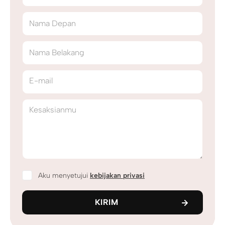
Nama Depan
Nama Belakang
E-mail
Kesaksianmu
Aku menyetujui
kebijakan privasi
KIRIM