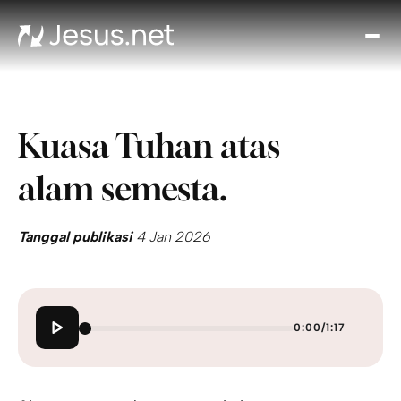
Tent
Yes
Th
Cho
Kuasa Tuhan atas
Ren
Ha
alam semesta.
Akiv
Kont
Tanggal publikasi
4 Jan 2026
0:00
/
1:17