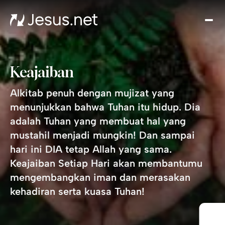
Tent
Yes
Th
Cho
Keajaiban
Ren
Ha
Alkitab penuh dengan mujizat yang
Akiv
menunjukkan bahwa Tuhan itu hidup. Dia
Kont
adalah Tuhan yang membuat hal yang
mustahil menjadi mungkin! Dan sampai
hari ini DIA tetap Allah yang sama.
Keajaiban Setiap Hari
akan membantumu
mengembangkan iman dan merasakan
kehadiran serta kuasa Tuhan!