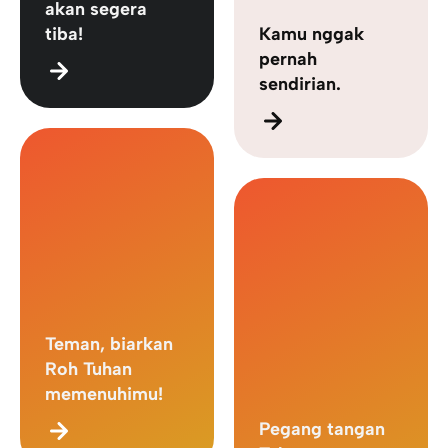
akan segera
tiba!
Kamu nggak
pernah
sendirian.
Teman, biarkan
Roh Tuhan
memenuhimu!
Pegang tangan