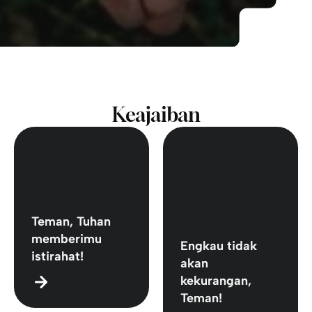
Keajaiban
Teman, Tuhan
memberimu
Engkau tidak
istirahat!
akan
kekurangan,
Teman!