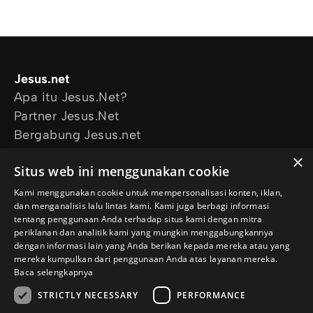
Jesus.net
Apa itu Jesus.Net?
Partner Jesus.Net
Bergabung Jesus.net
Eksplorasi
×
Situs web ini menggunakan cookie
Artikel
Video
Kami menggunakan cookie untuk mempersonalisasi konten, iklan,
dan menganalisis lalu lintas kami. Kami juga berbagi informasi
Proyek kami
tentang penggunaan Anda terhadap situs kami dengan mitra
Aku mau didoakan
periklanan dan analitik kami yang mungkin menggabungkannya
Aku punya pertanyaan
dengan informasi lain yang Anda berikan kepada mereka atau yang
mereka kumpulkan dari penggunaan Anda atas layanan mereka.
Ikuti kami
Baca selengkapnya
STRICTLY NECESSARY
PERFORMANCE