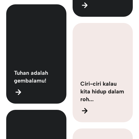
​Tuhan​ ​adalah​ ​
gembala​mu!
Ciri-ciri kalau
kita hidup dalam
roh...