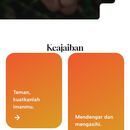
Keajaiban
Teman,
kuatkanlah
imanmu.
Mendengar dan
mengasihi.