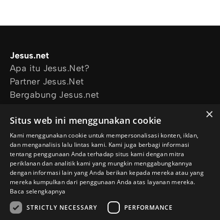
Jesus.net
Apa itu Jesus.Net?
Partner Jesus.Net
Bergabung Jesus.net
Eksplorasi
×
Situs web ini menggunakan cookie
Artikel
Video
Kami menggunakan cookie untuk mempersonalisasi konten, iklan,
dan menganalisis lalu lintas kami. Kami juga berbagi informasi
Proyek kami
tentang penggunaan Anda terhadap situs kami dengan mitra
Aku mau didoakan
periklanan dan analitik kami yang mungkin menggabungkannya
Aku punya pertanyaan
dengan informasi lain yang Anda berikan kepada mereka atau yang
mereka kumpulkan dari penggunaan Anda atas layanan mereka.
Ikuti kami
Baca selengkapnya
STRICTLY NECESSARY
PERFORMANCE