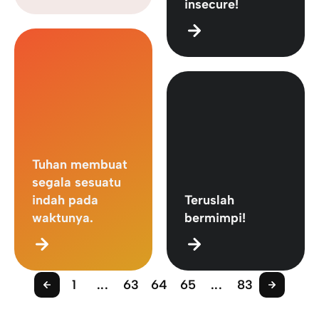
insecure!
Tuhan membuat
segala sesuatu
indah pada
Teruslah
waktunya.
bermimpi!
1
...
63
64
65
...
83