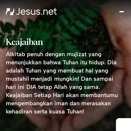
Tent
Yes
Th
Cho
Keajaiban
Ren
Ha
Alkitab penuh dengan mujizat yang
Akiv
menunjukkan bahwa Tuhan itu hidup. Dia
Kont
adalah Tuhan yang membuat hal yang
mustahil menjadi mungkin! Dan sampai
hari ini DIA tetap Allah yang sama.
Keajaiban Setiap Hari
akan membantumu
mengembangkan iman dan merasakan
kehadiran serta kuasa Tuhan!