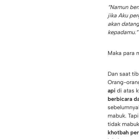
“Namun bena
jika Aku per
akan datang
kepadamu.”
Maka para 
Dan saat ti
Orang-oran
api
di atas 
berbicara d
sebelumnya!
mabuk. Tapi
tidak mabuk
khotbah pe