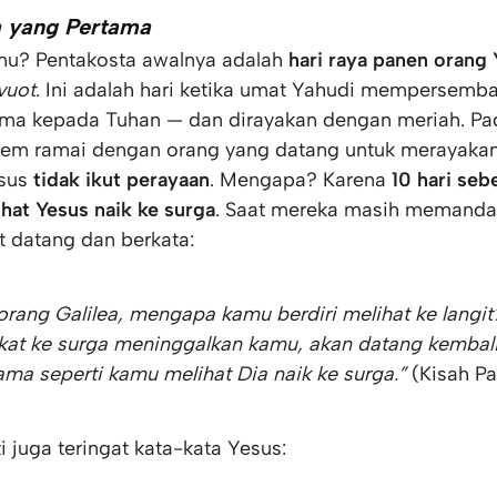
a yang Pertama
mu? Pentakosta awalnya adalah
hari raya panen orang
vuot
. Ini adalah hari ketika umat Yahudi mempersemba
ma kepada Tuhan — dan dirayakan dengan meriah. Pada
lem ramai dengan orang yang datang untuk merayakan
esus
tidak ikut perayaan
. Mengapa? Karena
10 hari se
hat Yesus naik ke surga
. Saat mereka masih memandan
t datang dan berkata:
orang Galilea, mengapa kamu berdiri melihat ke langit?
kat ke surga meninggalkan kamu, akan datang kembal
ama seperti kamu melihat Dia naik ke surga.”
(Kisah Par
 juga teringat kata-kata Yesus: