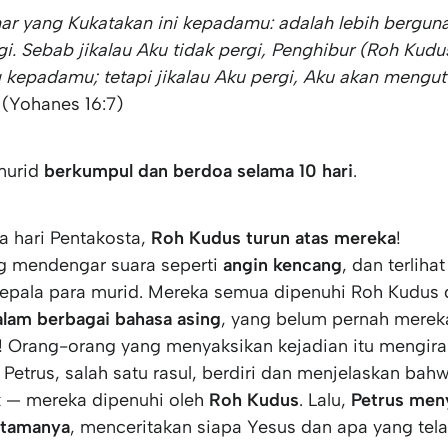
r yang Kukatakan ini kepadamu: adalah lebih bergun
gi. Sebab jikalau Aku tidak pergi, Penghibur (Roh Kudus
 kepadamu; tetapi jikalau Aku pergi, Aku akan mengut
(Yohanes 16:7)
murid
berkumpul dan berdoa selama 10 hari
.
ba hari Pentakosta,
Roh Kudus turun atas mereka
!
g mendengar suara seperti
angin kencang
, dan terliha
kepala para murid. Mereka semua dipenuhi Roh Kudus 
alam berbagai bahasa asing
, yang belum pernah mereka
 Orang-orang yang menyaksikan kejadian itu mengir
 Petrus, salah satu rasul, berdiri dan menjelaskan ba
 — mereka dipenuhi oleh
Roh Kudus
. Lalu,
Petrus men
rtamanya
, menceritakan siapa Yesus dan apa yang tela