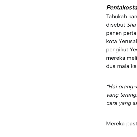
Pentakost
Tahukah ka
disebut
Sha
panen perta
kota Yerusa
pengikut Y
mereka meli
dua malaika
“Hai orang-
yang terang
cara yang s
Mereka pasti