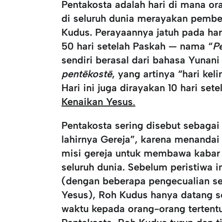
Pentakosta adalah hari di mana or
di seluruh dunia merayakan pembe
Kudus. Perayaannya jatuh pada har
50 hari setelah Paskah
— nama “
P
sendiri berasal dari bahasa Yunani
pentēkostē
, yang artinya “hari kel
Hari ini juga dirayakan
10 hari sete
Kenaikan Yesus
.
Pentakosta sering disebut sebaga
lahirnya Gereja”
, karena menandai 
misi gereja untuk membawa kabar 
seluruh dunia. Sebelum peristiwa in
(dengan beberapa pengecualian se
Yesus), Roh Kudus hanya datang 
waktu kepada orang-orang tertentu