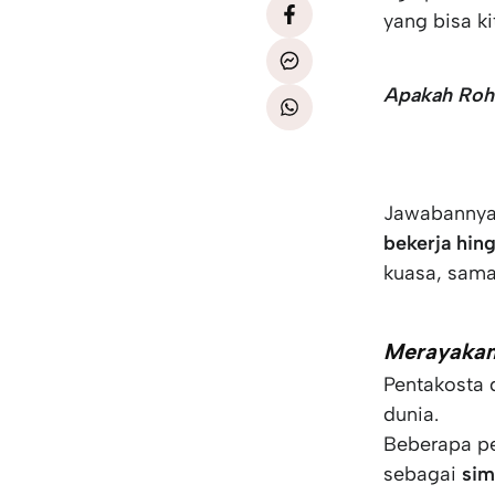
yang bisa k
Apakah Roh 
Jawabannya:
bekerja hin
kuasa, sama
Merayakan
Pentakosta 
dunia.
Beberapa p
sebagai
sim