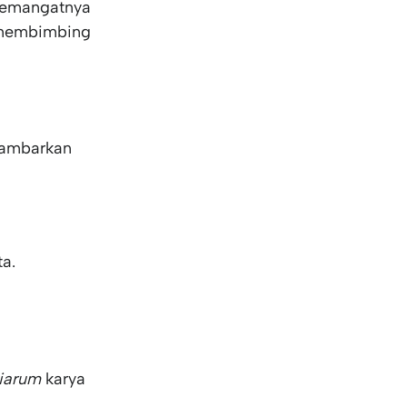
 semangatnya
membimbing
ambarkan
a.
ciarum
karya