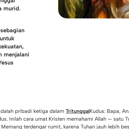
inggal
a murid
.
 sebagian
 untuk
ekuatan,
m menjalani
Yesus
dalah pribadi ketiga dalam
Tritunggal
Kudus: Bapa, An
us. Inilah cara umat Kristen memahami Allah — satu 
i. Memang terdengar rumit, karena Tuhan jauh lebih bes