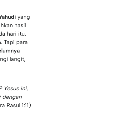
 Yahudi
yang
hkan hasil
 hari itu,
. Tapi para
belumnya
gi langit,
 Yesus ini,
i dengan
a Rasul 1:11)