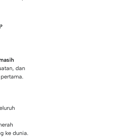
?
masih
atan, dan
 pertama.
eluruh
merah
 ke dunia.