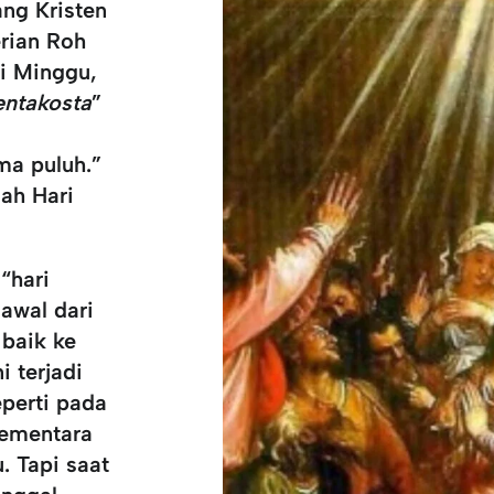
ang Kristen
rian Roh
i Minggu,
entakosta
”
ima puluh.”
lah Hari
i
“hari
awal dari
baik ke
i terjadi
perti pada
sementara
. Tapi saat