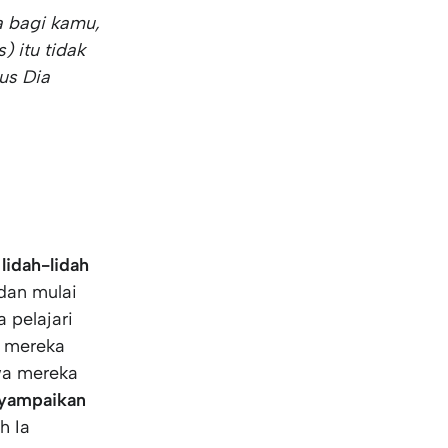
a bagi kamu,
) itu tidak
us Dia
t
lidah-lidah
dan mulai
 pelajari
a mereka
hwa mereka
yampaikan
h Ia