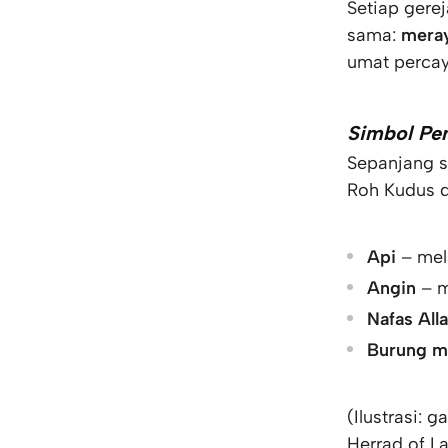
Setiap gere
sama:
meray
umat percay
Simbol Pe
Sepanjang s
Roh Kudus d
Api
– mel
Angin
– m
Nafas All
Burung m
(Ilustrasi:
Herrad of L