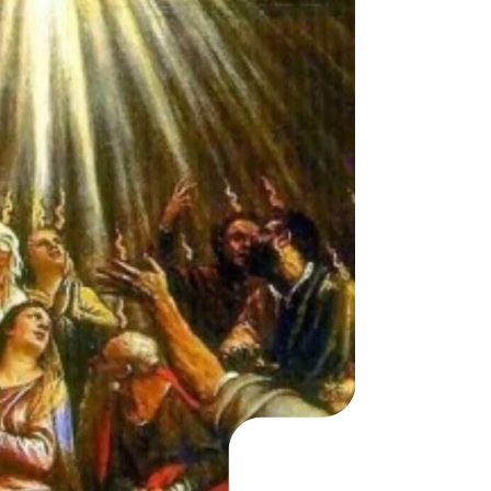
KO
Korean
MG
Malagas
MM
Burmes
NL
Dutch
NL
Flemish
NO
Norwegi
PT
Portugue
RO
Romania
RU
Russian
SV
Swedish
TA
Tamil
TH
Thai
TL
Tagalog
TL
Taglish
TR
Turkish
UK
Ukrainia
UR
Urdu