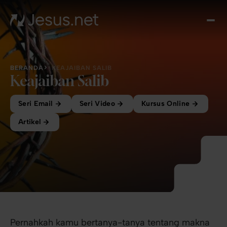
Tent
Yes
Th
Cho
BERANDA
KEAJAIBAN SALIB
Ren
Keajaiban Salib
Ha
Seri Email
Seri Video
Kursus Online
Akiv
Kont
Artikel
Pernahkah kamu bertanya-tanya tentang makna